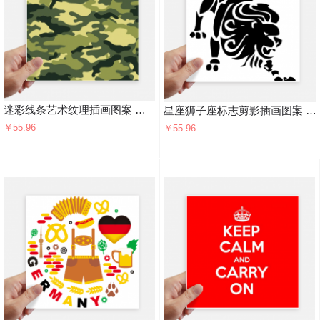
迷彩线条艺术纹理插画图案 方形贴纸20cm摩托电脑贴画旅行箱装饰4片
星座狮子座标志剪影插画图案 方形贴纸20cm摩托电脑贴画旅行箱装饰4片
￥55.96
￥55.96