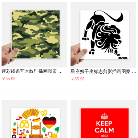
迷彩线条艺术纹理插画图案 方形贴纸20cm摩托电脑贴画旅行箱装饰4片
星座狮子座标志剪影插画图案 方形贴纸20cm摩托电脑贴画旅行箱装饰4片
￥55.96
￥55.96