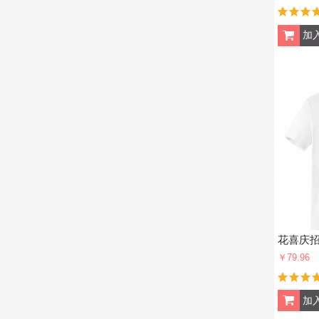
￥79.96