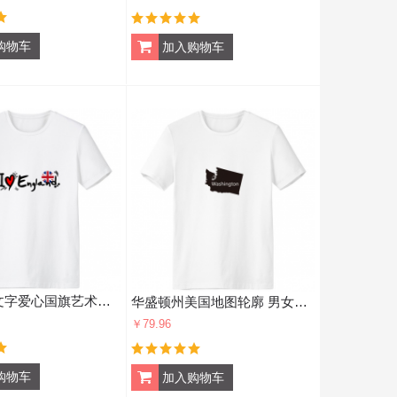
我爱英国文字爱心国旗艺术字插画图案 男女白色短袖T恤创意纪念衫个性T恤衫礼物
华盛顿州美国地图轮廓 男女白色短袖T恤创意纪念衫个性T恤衫礼物
￥79.96