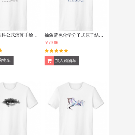
矩阵数学理科公式演算手绘简笔画 男女白色短袖T恤创意纪念衫个性T恤衫礼物
抽象蓝色化学分子式原子结构插画 男女白色短袖T恤创意纪念衫个性T恤衫礼物
￥79.96