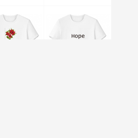
一品红圣诞花祝福手绘 男女白色短袖T恤创意纪念衫个性T恤衫礼物
希望Hope英文励志词语 男女白色短袖T恤创意纪念衫个性T恤衫礼物
￥79.96