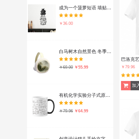
成为一个菠萝短语 墙贴纸剪影学校教室宿舍背景墙家居卧室房间装饰画可移除贴画
￥36.00
白马树木自然景色 冬季可折叠保暖耳套耳罩护耳挂耳包礼物
￥79.96
￥69.00
￥55.99
有机化学实验分子式原子结构插画 陶瓷加热变色马克杯咖啡杯牛奶杯水杯子
￥79.96
￥64.99
创意设计猫头手绘文字设计 硬质笔记本办公记事本子学生用