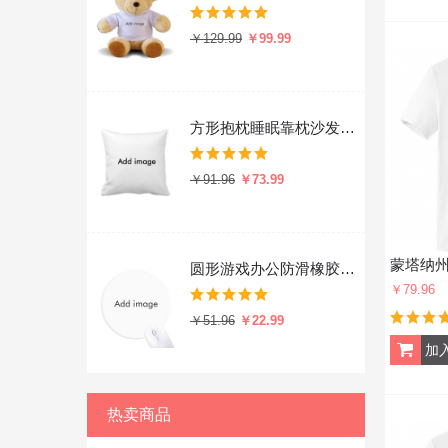
￥129.99
￥99.99
方形抱枕睡眠靠枕沙发靠垫双面含芯
￥91.96
￥73.99
圆形游戏办公防滑橡胶鼠标垫礼物
￥79.96
￥51.96
￥22.99
热卖商品