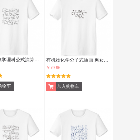
绿色求限数学理科公式演算手绘 男女白色短袖T恤创意纪念衫个性T恤衫礼物
有机物化学分子式插画 男女白色短袖T恤创意纪念衫个性T恤衫礼物
￥79.96