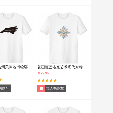
北卡罗来纳州美国地图轮廓 男女白色短袖T恤创意纪念衫个性T恤衫礼物
花画框巴洛克艺术现代对称重复图案 男女白色短袖T恤创意纪念衫个性T恤衫礼物
￥79.96