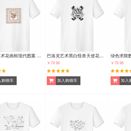
巴洛克艺术花画框现代图案 男女白色短袖T恤创意纪念衫个性T恤衫礼物
巴洛克艺术黑白怪兽天使花现代图案 男女白色短袖T恤创意纪念衫个性T恤衫礼物
￥79.96
￥79.96