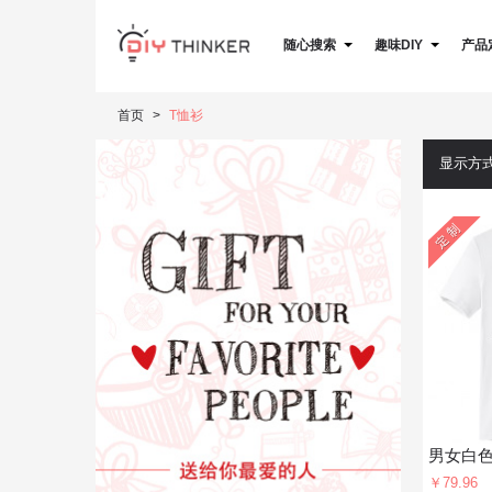
随心搜索
趣味DIY
产品
首页
T恤衫
显示方
￥79.96