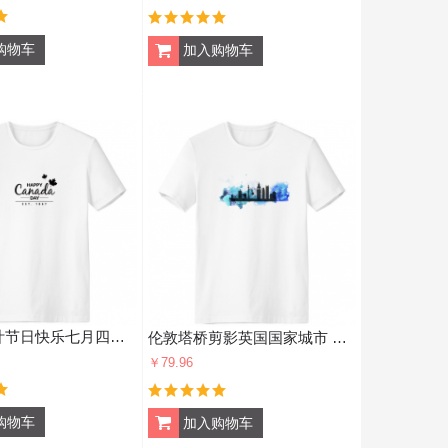
加拿大枫叶节日快乐七月四号标语 男女白色短袖t恤创意纪念衫个性t恤衫礼物
伦敦塔桥剪影英国国家城市 男女白色短袖T恤创意纪念衫个性T恤衫礼物
￥79.96